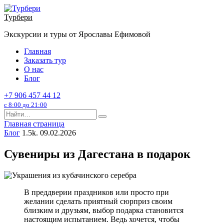
Перейти
к
Турбери
содержанию
Экскурсии и туры от Ярославы Ефимовой
Главная
Заказать тур
О нас
Блог
+7 906 457 44 12
с 8:00 до 21:00
Search
for:
Главная страница
Блог
1.5k.
09.02.2026
Сувениры из Дагестана в подарок
В преддверии праздников или просто при
желании сделать приятный сюрприз своим
близким и друзьям, выбор подарка становится
настоящим испытанием. Ведь хочется, чтобы